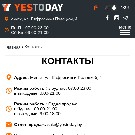
7899
Р
а
с
Минск, ул. Евфросиньи Полоцкой, 4
п
меню
Пн-Пт: 07:00-23:00,
и
Сб-Вс: 09:00-21:00
с
а
н
/
Контакты
Главная
и
е
КОНТАКТЫ
Адрес:
Минск, ул. Евфросиньи Полоцкой, 4
Режим работы:
в будние: 07:00-23:00
в выходные: 9:00-21:00
Режим работы:
Отдел продаж:
в будние: 09:00-21:00
в выходные: 9:00-18:00
Отдел продаж:
sale@yestoday.by