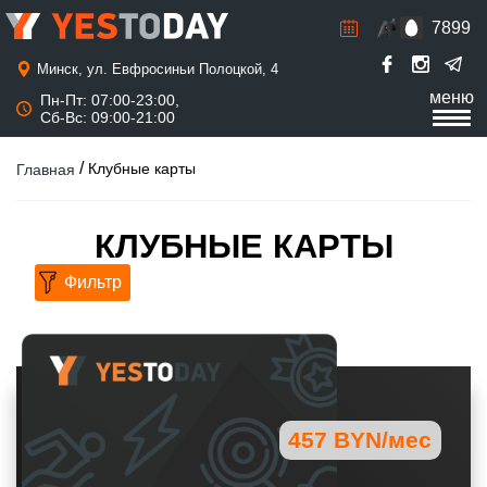
7899
Р
а
с
Минск, ул. Евфросиньи Полоцкой, 4
п
меню
Пн-Пт: 07:00-23:00,
и
Сб-Вс: 09:00-21:00
с
а
н
/
Клубные карты
Главная
и
е
КЛУБНЫЕ КАРТЫ
457 BYN/мес