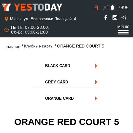
7899
Р
а
с
Минск, ул. Евфросиньи Полоцкой, 4
п
меню
Пн-Пт: 07:00-23:00,
и
Сб-Вс: 09:00-21:00
с
а
н
/
/
Клубные карты
ORANGE RED COURT 5
Главная
и
е
BLACK CARD
GREY CARD
ORANGE CARD
ORANGE RED COURT 5