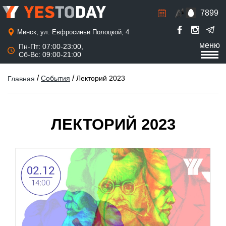
7899
Р
а
с
Минск, ул. Евфросиньи Полоцкой, 4
п
меню
Пн-Пт: 07:00-23:00,
и
Сб-Вс: 09:00-21:00
с
а
н
/
/
События
Лекторий 2023
Главная
и
е
ЛЕКТОРИЙ 2023