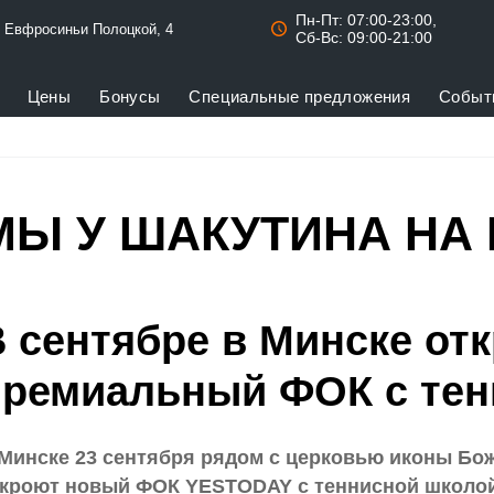
Пн-Пт: 07:00-23:00,
. Евфросиньи Полоцкой, 4
Сб-Вс: 09:00-21:00
Цены
Бонусы
Специальные предложения
Событ
МЫ У ШАКУТИНА НА
 сентябре в Минске от
премиальный ФОК с тен
Минске 23 сентября рядом с церковью иконы Бо
кроют новый ФОК YESTODAY с теннисной школой