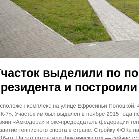
Участок выделили по п
резидента и построили 
сположен комплекс на улице Ефросиньи Полоцкой, 4
К-7». Участок им был выделен в ноябре 2015 года по
зяин «Амкодора» и экс-председатель федерации те
звитие теннисного спорта в стране. Стройку ФОКа н
16-го. На это потратили фактически год — сейчас т