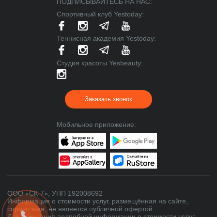
ПОДПИСЫВАЙТЕСЬ НА НАС:
Спортивный клуб Yestoday:
Теннисная академия Yestoday:
Cтудия красоты Yesbeauty:
Заказать звонок
Мобильное приложение:
ООО «СК-7», УНП 192008692
Информация о стоимости услуг, размещённая на сайте,
справочная, не является публичной офертой.
Для получения подробной информации о стоимости услуг,