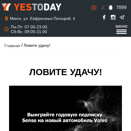
7899
Р
а
с
Минск, ул. Евфросиньи Полоцкой, 4
п
меню
Пн-Пт: 07:00-23:00,
и
Сб-Вс: 09:00-21:00
с
а
н
/
Ловите удачу!
Главная
и
е
ЛОВИТЕ УДАЧУ!